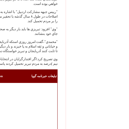
خواهي بوده است.
اصلاحات در طول ۸ سال گذشه
را بر مردم تحميل کند.
"وي" افزود: تبريزي ها بايد بار ديگر به صحنه
جاي خود بنشانند.
"محمدي"،گفت:امروز روزي استکه آذربايجان
و خياباني و ثقه اسلام به پا خيزند و بار د
تا ثابت کنند آذربايجان و تبريز خواستگاه
نيم )درصد به مردم تبريز تحميل کردند پاسخ خود را در ۲۷ خرداد د
تبليغات خبرنامه گويا
com