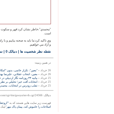
"محمدي"،خاطر نشان کرد:قهر و سکوت در 
است.
وي تاکيد کرد:ما بايد به صحنه بياييم و با 
و آزاد مي خواهيم.
نقطه نظر شخصيت ها
| دنبالک 0
|
نس
در همين زمينه:
26 خرداد »
"معین"، تکرار خاتمی، بدون "امکا
26 خرداد »
معين، انتخاب عقلاني، عليرضا بهنا
25 خرداد »
بيانيه ۳۴ روزنامه نگار اردبيلي در حمابت از دکتر معين، پيمان پاک مهر
25 خرداد »
انتخابات آفت خيز؛ تحليلي بر نظر
25 خرداد »
تقلب زودرس در انتخابات، محم
دنبالک: http://mag.gooya.com/cgi-bin/gooya/mt-tb.cgi/24566
فهرست زير سايت هايي هستند که به
'"اروجعل
اصلاحات را خاموش کند، پيمان پاک مهر'
لينک د