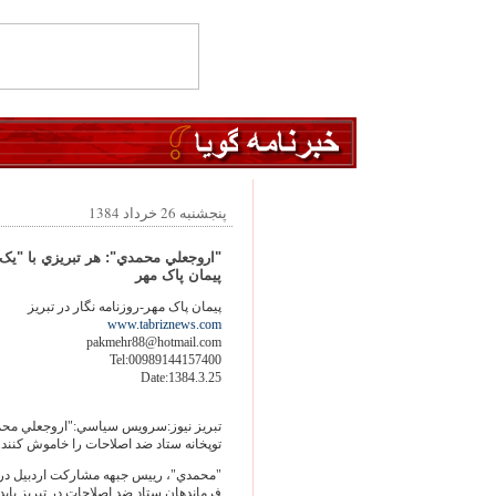
پنجشنبه 26 خرداد 1384
"اروجعلي محمدي": هر تبريزي با "يک 
پيمان پاک مهر
پيمان پاک مهر-روزنامه نگار در تبريز
www.tabriznews.com
pakmehr88@hotmail.com
Tel:00989144157400
Date:1384.3.25
تبريز نيوز:سرويس سياسي:"اروجعلي محمدي
توپخانه ستاد ضد اصلاحات را خاموش کنند.
"محمدي"، رييس جبهه مشارکت اردبيل در گ
فرماندهان ستاد ضد اصلاحات در تبريز بايد