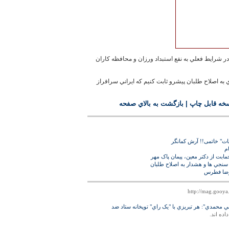
شرايط فعلي به نفع استبداد ورزان و محافظه کاران
راي به اصلاح طلبان پيشرو ثابت کنيم که ايراني سرافراز
خه قابل چاپ
|
بازگشت به بالاي صفحه
نات" خاتمی!! آرش کمانگر
م
 سنجي ها و هشدار به اصلاح طلبان
درضا فطرس
ي محمدي": هر تبريزي با "يک راي" توپخانه ستاد ضد
اده اند.