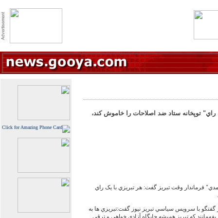
راي" توپخانه ستاد ضد اصلاحات را خاموش کند،
" فرماندار وقت تبريز گفت: هر تبريزي با يک راي
فتگو با سرويس سياسي تبريز نيوز گفت:تبريزي ها به
 بفهمانند که تبريز هميشه جايگاه آزادي خواهي و ترقي