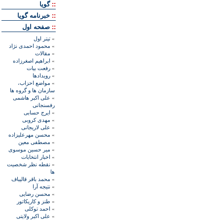
::
گويا
::
خبرنامه گويا
::
صفحه اول
»
تيتر اول
»
محمود احمدی نژاد
»
مقالات
»
ابراهيم اصغرزاده
»
رفعت بیات
»
رويدادها
»
مواضع احزاب،
سازمان ها و گروه ها
»
علی اکبر هاشمی
رفسنجانی
»
ايرج حسابی
»
مهدی کروبی
»
علی لاريجانی
»
محسن مهرعليزاده
»
مصطفی معين
»
مير حسين موسوی
»
اخبار انتخابات
»
نقطه نظر شخصيت
ها
»
محمد باقر قاليباف
»
نتيجه آرا
»
محسن رضايی
»
طنز و کاريکاتور
»
احمد توکلی
»
علی اکبر ولايتی