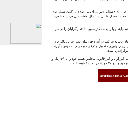
"رييس جبهه مشارکت اردبيل" با اشاره به اقدامات ۸ ساله اخير ستاد ضد اصلاحات گفت:ستاد ضد
 با تحقير مردم و انحصار طلبي و اعمال فاشيستي خواسته تا خود
 بيايند و با راي به دکتر معين ، اقتدارگرايان را بر سر
 بايد به حرکت در آيد و فرزندان ستارخان ، باقرخان
يگر پرچم نوآوري ، تحول و ترقي خواهي را به دوش بگيرند
 دموکراسي است.
وي تصريح کرد:اگر اقتدارگرايان در انتخابات غير آزاد و غير قانوني مجلس هفتم خود را با ۵/۱ (يک و
ريافت خواهند کرد.
advertisement@gooya.