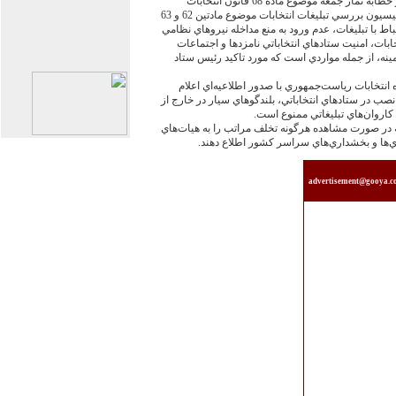
ممنوعيت استفاده از امكانات دولتي و ميز خطابه نماز جمعه موضوع ماده 68 قانون انتخابات
رياست جمهوري، عدم رعايت مصوبات كميسيون بررسي تبليغات انتخابات موضوع مادتين 62 و 63
باط با تبليغات، عدم ورود به منع مداخله نيروهاي نظامي
ابات، امنيت ستادهاي انتخاباتي نامزدها و اجتماعات
زمينه، از جمله مواردي است كه مورد تاكيد رئيس ستاد
تخابات رياست‌‏جمهوري با صدور اطلاعيه‌‏اي اعلام
ي نصب در ستادهاي انتخاباتي، بلندگوهاي سيار در خارج از
كاروان‌‏هاي تبليغاتي ممنوع است.
 در صورت مشاهده هرگونه تخلف مراتب را به هيات‌‏هاي
ي‌‏ها و بخشداري‌‏هاي سراسر كشور اطلاع دهند.
advertisement@gooya.