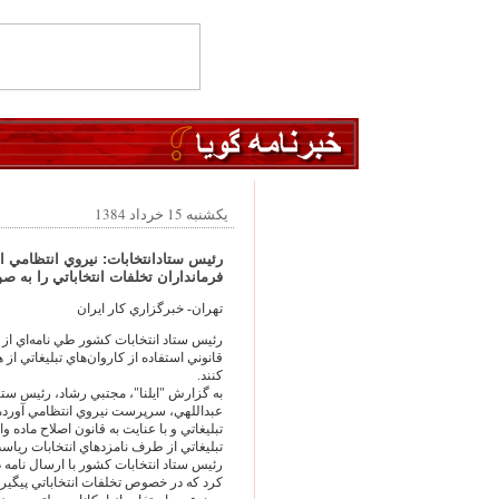
یکشنبه 15 خرداد 1384
رئيس ستادانتخابات: نيروي انتظامي از
فرمانداران تخلفات انتخاباتي را به صو
تهران- خبرگزاري كار ايران
رئيس ستاد انتخابات كشور طي نامه‌‏اي ا
قانوني استفاده از كاروان‌‏هاي تبليغاتي از
كنند.
به گزارش "ايلنا"، مجتبي رشاد، رئيس ست
عبداللهي، سرپرست نيروي انتظامي آورده 
تبليغاتي و با عنايت به قانون اصلاح ماده وا
تبليغاتي از طرف نامزدهاي انتخابات رياس
رئيس ستاد انتخابات كشور با ارسال نامه
كرد كه در خصوص تخلفات انتخاباتي پيگيري‌