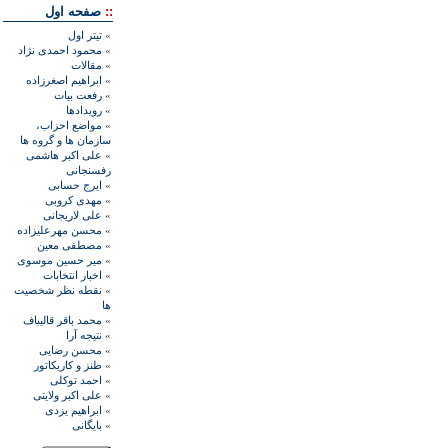
::
صفحه اول
»
تيتر اول
»
محمود احمدی نژاد
»
مقالات
»
ابراهيم اصغرزاده
»
رفعت بیات
»
رويدادها
»
مواضع احزاب،
سازمان ها و گروه ها
»
علی اکبر هاشمی
رفسنجانی
»
ايرج حسابی
»
مهدی کروبی
»
علی لاريجانی
»
محسن مهرعليزاده
»
مصطفی معين
»
مير حسين موسوی
»
اخبار انتخابات
»
نقطه نظر شخصيت
ها
»
محمد باقر قاليباف
»
نتيجه آرا
»
محسن رضايی
»
طنز و کاريکاتور
»
احمد توکلی
»
علی اکبر ولايتی
»
ابراهيم يزدی
»
بايگانی