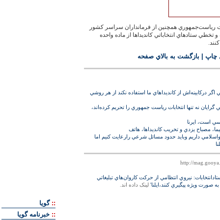
ت رياست‌‏جمهوري همچنين از فرمانداران سراسر كشور
خطي ستادهاي انتخاباتي كانديداها از ماده واحده
كنند.
 چاپ
|
بازگشت به بالاي صفحه
 دركابينه‌‏اش از كانديداهاي ما استفاده نكند از هر روشي
گرايان نه تنها انتخابات رياست جمهوري را تحريم كرده‌اند،
اسي است، ايرنا
ا، مصباح يزدي و تخريب کانديداها، هاتف
 واسلامي داريم وبايد حدود مسائل شرعي رارعايت كنيم اما
نا
ادانتخابات: نيروي انتظامي از حركت كاروان‌‏هاي تبليغاتي
به صورت ويژه پيگيري كنند،ايلنا'
لينک داده اند.
::
گويا
::
خبرنامه گويا