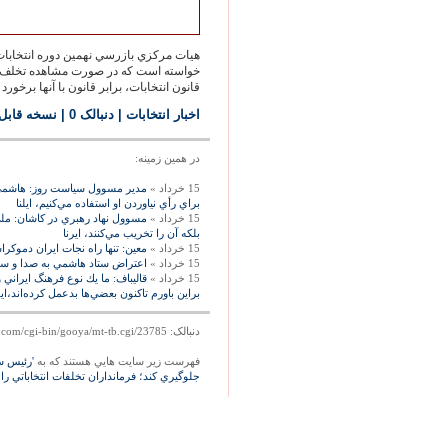
هيات مركزي بازرسي نهمين دوره انتخابا
خواسته است كه در صورت مشاهده تخلف و ت
قانون انتخابات، برابر قانون با آنها برخورد 
اخبار انتخابات
| دنبالک 0
|
نسخه قابل
در همين زمينه:
15 خرداد »
مدير مسوول سياست روز: هاشمي اگر
براي رأي نياوردن او استفاده مي‌‏كنيم، ايلنا
15 خرداد »
مسوول نهاد رهبري در كاشان: ملي 
بلكه آن را تخريب مي‌كنند، ايرنا
15 خرداد »
معين: تنها راه نجات ايران دموكر
15 خرداد »
اعتراض ستاد هاشمي به صدا و سيم
15 خرداد »
قاليباف: ما يك نوع فرهنگ ايراني
براين باورم تاكنون بعضي‌‏ها بدعمل كرده‌‏اند،ايل
دنبالک: http://mag.gooya.com/cgi-bin/gooya/mt-tb.cgi/23785
فهرست زير سايت هايي هستند که به
'رئيس ست
جلوگيري كند؛ فرمانداران تخلفات انتخاباتي را 