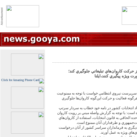
 حركت كاروان‌‏هاي تبليغاتي جلوگيري كند؛
رت ويژه پيگيري كنند،ايلنا
ز سرپرست نيروي انتظامي خواست با توجه به ممنوعيت
 هرگونه فعاليت و حركت اين‌‏گونه كاروان‌‏ها جلوگيري
اد انتخابات كشور در نامه خود خطاب به سردار سرتپ
است: با توجه به گزارش واصله مبني بر رويت كاروان
حده الحاقي به قانون انتخابات، استفاده از كاروان‌‏هاي
ت‌‏جمهوري و طرفداران آنان ممنوع است.
 ديگري به فرمانداران سراسر كشور از آنان درخواست
‏هاي ويژه به عمل آورند.