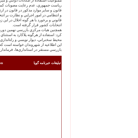
قانون و ساير موارد مذكور در قانون در ارت
و انتظامي در امور اجرايي و نظارت بر انتخ
قانوني و برخورد با هر گونه اخلال در اين 
انتخابات كشور قرار گرفته است.
همچنين هيات مركزي بازرسي نهمين دوره ان
كرد: استفاده از هرگونه پلاكارد به استثنا
محيط سخنراني، ديوار نويسي و راه‌‏اندازي 
اين اطلاعيه از شهروندان خواسته است كه
بازرسي مستقر در استانداري‌‏ها، فرماندار
تبليغات خبرنامه گويا
com