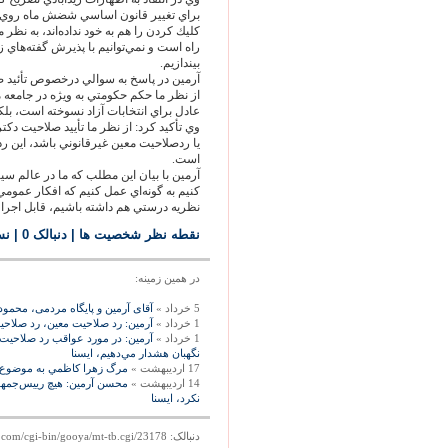
براي تغيير قانون اساسي شضش ماه روي س
كليك كردن را هم به خود نداده‌‏اند، به نظر
بيندازيم.
آرمين در پاسخ به سوالي درخصوص تأئيد
از نظر ما حكم حكومتي به ويژه در جامعه م
عادل براي انتخابات آزاد نسوخته است، بلكه
وي تأكيد كرد: از نظر ما تأييد صلاحيت دكت
يا ردصلاحيت معين غيرقانوني باشد، اين 
است.
آرمين با بيان اين مطلب كه ما در عالم س
كنيم به گونه‌‏اي عمل كنيم كه افكار عموم
نظريه درستي هم داشته باشيم، قابل اجرا
نقطه نظر شخصيت ها
| دنبالک 0
|
نس
در همين زمينه:
5 خرداد »
آقای آرمین و پایگاه مردمی، محمود
1 خرداد »
آرمين: رد صلاحيت معين، رد صلاحيت
1 خرداد »
آرمين: در مورد عواقب رد صلاحيت ك
نگهبان هشدار مي‌دهيم، ايسنا
17 اردیبهشت »
مرگ زهرا كاظمي به موضوع اصل
14 اردیبهشت »
محسن آرمين: هيچ رييس‌جمهور
نكرد، ايسنا
دنبالک: http://mag.gooya.com/cgi-bin/gooya/mt-tb.cgi/23178