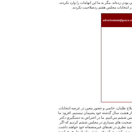
بودن زده‌‏اند. مگر به ما اين اتهامات را وارد نكردند،
 در انتخابات مجلس هفتم ردصلاحيت نكردند.
advertisement@gooya.
اصلاح طلبان، خاتمي و حضور معين در عرصه انتخابات
از هشت سال گذشته خود پشيمان نيستيم، افزود: ما
لس ششم مي‌‏كنيم. ما در اعتراض به دستگيري دكتر
دي صحبت هاي بسياري در مجلس ششم كرديم كه اگر
 تجديد نظري در نقدهاي غيرمنصفانه خود خواهند داشت.
ح كرد: در كشوري كه وقتي شش ماه يك طرح رفراندوم