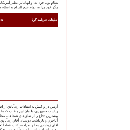
نظام بود، چون به او اتهاماتي نظير آمريكايي 
مگر خود مرا به اتهام عدم التزام به اسلام
تبليغات خبرنامه گويا
com
آرمين در واكنش به انتقادات زيدآبادي از 
رياست جمهوري، با بيان اين مطلب كه ما 
بيشترين دفاع را از نطق‌‏هاي شجاعانه مج
آغاجري و بازداشت دوستان آقاي زيدآبا
آقاي زيدآبادي به آنها مراجعه كنند، قطعاً
وي در انتقاد به اظهارات زيدآبادي تصري