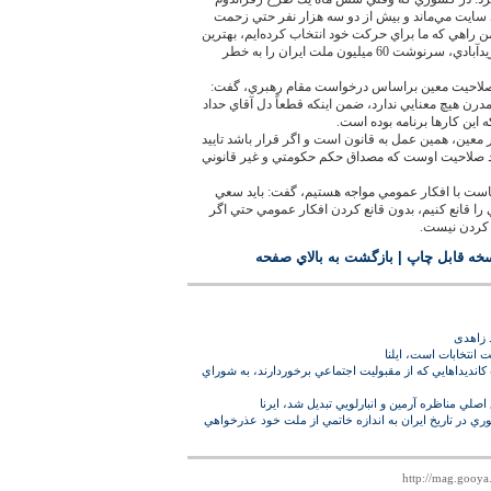
ايت مي‌‏ماند و بيش از دو سه هزار نفر حتي زحمت
 من راهي كه ما براي حركت خود انتخاب كرده‌‏ايم، بهترين
راه است و نمي‌‏توانيم با پذيرش گفته‌‏هاي زيدآبادي، سرنوشت 60 ميليون ملت ايران را به خطر
 صلاحيت معين براساس درخواست مقام رهبري، گفت:
درن هيچ معنايي ندارد، ضمن اينكه قطعاً دل آقاي حداد
 اين كارها برنامه بوده است.
ر معين، همين عمل به قانون است و اگر قرار باشد تاييد
رد صلاحيت اوست كه مصداق حكم حكومتي و غير قانوني
ياست با افكار عمومي مواجه هستيم، گفت: بايد سعي
ي را قانع كنيم، بدون قانع كردن افكار عمومي حتي اگر
 كردن نيست.
خه قابل چاپ
|
بازگشت به بالاي صفحه
 زاهدی
 انتخابات است، ايلنا
انديداهايي كه از مقبوليت اجتماعي برخوردارند، به شوراي
ي مناظره آرمين و انبارلويي تبديل شد، ايرنا
ي در تاريخ ايران به اندازه‌ خاتمي از ملت خود عذرخواهي