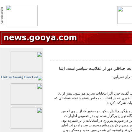
بت حداقلي دور از عقلانيت سياسي‌‏است، ايلنا
رأي نمي‌‏آورد
سخنگوي سازمان مجاهدين انقلاب اسلامي، گفت: حتي اگر انتخابات تحريم هم شود، بيش از 50
طوري كه در انتخابات مجلس هفتم با تمام فضاحتي كه
در ميزگرد چالش سكوت و حضور كه از سوي انجمن
اه تهران برگزار شده بود، در خصوص اظهارات
ن در صورت پيروزي در انتخابات را بر شمرده بود،
 بر مطرح كردن موانع موجود بر سر راه دولت آقاي
كردند و توضيحاتي هم در مورد مفيد و ممكن بودن