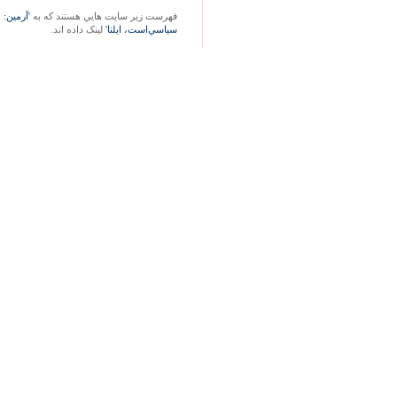
فهرست زير سايت هايي هستند که به
'آرمين: 
سياسي‌‏است، ايلنا'
لينک داده اند.