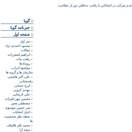
عدم شركت در انتخاباتي با رقابت حداقلي دور از عقلانيت
::
گويا
::
خبرنامه گويا
::
صفحه اول
»
تيتر اول
»
محمود احمدی نژاد
»
مقالات
»
ابراهيم اصغرزاده
»
رفعت بیات
»
رويدادها
»
مواضع احزاب،
سازمان ها و گروه ها
»
علی اکبر هاشمی
رفسنجانی
»
ايرج حسابی
»
مهدی کروبی
»
علی لاريجانی
»
محسن مهرعليزاده
»
مصطفی معين
»
مير حسين موسوی
»
اخبار انتخابات
»
نقطه نظر شخصيت
ها
»
محمد باقر قاليباف
»
نتيجه آرا