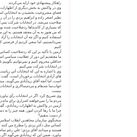
راهكار پيشنهادي خود ارايه مي‌‏كردند.
وي در واكنش به بخش ديگري از اظهارات زي
فضاي مشروعيت بخشيدن به انتخاباتي است
نظير اصغر زاده و ابراهيم يزدي را در آن 
كه بسياري از كانديداها ردصلاحيت شده بو
كه من هنوز به به آن معتقد هستم، به اين
استفاده كنيم و اگر چه آن انتخابات را آز
نمي‌‏دانستيم، اما سعي كرديم از فرصتي ك
كنيم.
آرمين با تأكيد بر اين كه ردصلاحيت كسان
ما معتقديم اين دور از عقلانيت سياسي است
حداقلي محروم كنيم و نمي‌‏توانيم بگوييم ت
در انتخابات شركت نمي‌‏كنيم.
وي با اشاره به اين كه انتخابات آتي رياس
هاي آزادي انتخابات برخوردار است، گفت: 
است، اما آنچه آقاي زيدآبادي مي‌‏گويند، م
خواب‌‏نما شدهام و مردم‌‏سالاري و انتخابات آز
نيست.
وي تصريح كرد: اگر در انتخابات رأي نياوردي
مردم ما را نمي‌‏خواهند اصراري براي ماندن
آرمين در واكنش به اظهارات زيدآبادي، گف
چرا ما با رها كردن امور، همه چيز را به 
از دست بدهيم؟
سخنگوي سازمان مجاهدين انقلاب اسلامي، ا
كساني مثل دكتر يزدي را مطرح مي كنند كه
هستند و ميدانند آقاي يزدي؛ علي رغم تمام
بياورد، ضمن اين كه زيدآبادي مي‌‏گويد اگر 