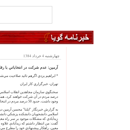
چهارشنبه 4 خرداد 1384
آرمين: عدم شركت در انتخاباتي با رقا
* ابراهيم يزدي اگرهم تائيد صلاحيت مي‌‏شد 
تهران- خبرگزاري كار ايران
درصد مردم در آن شركت خواهند كرد، همان
وجود داشت، حدود 50 درصد مردم در انتخابات شركت كردند.
به گزارش خبرنگار "ايلنا" محسن آرمين 
اسلامي دانشجويان دانشكده پزشكي دانشگ
زيدآبادي كه مشكلات موجود بر سر راه معي
گفت: من انتظار داشتم كه زيدآبادي علاوه
معين، راهكار پيشنهادي خود را مطرح مي‌‏