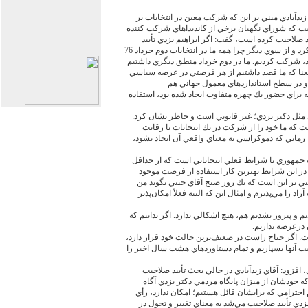
دآبادي مبني بر اين كه شركت معين در انتخابات بر
 كه شوراي نگهبان برخي از كانديداهاي شركت كننده
رد صلاحيت كرده است، گفت: اگر ابراهيم يزدي تأييد
صلاحيت مي‌‏شد، در انتخابات شركت نمي‌‏كرد و از سوي ديگر چرا همه ما در انتخابات دوم خرداد 76
د، شركت كرديم. ما در دوم خرداد منطق ديگري داشتيم
 معنا كه ما قصد داشتيم از هر فرصتي در عرصه سياسي
اد و در سطح استانداردهاي معمول جهاني هم
ه براي حضور يك چهره متفاوت ايجاد شده بود، استفاده
ي مثل دكتر يزدي؛ غير قانوني است و خاطر نشان كرد:
 كه ما خود را از شركت در يك انتخابات با رقابت
ا زماني كه دموكراسي به معناي واقعي آن ايجاد نشود،
ت جمهوري با شرايط فعلي انتخاباتي است كه از حداقل
در اين شرايط بهترين كار استفاده از فرصت موجود
بتني بر اين است كه يك روز صبح آقاي جنتي بگويد من
اد را مي‌‏پذيرم و امثال اين كه البته فعلاً امكان‌‏پذير
م و پيروز نشديم هم، هيچ اشكالي ندارد. اگر بدانيم كه
 درعرصه نداريم.
ت: اگر جناح راست در ضعيف‌‏ترين حالت خود قرار دارد،
دست آنها بسپاريم و تمام دستاوردهاي هشت سال اخير را
فزود: آقاي زيدآبادي در حالي بحث تأييد صلاحيت
 خودشان از ميزان پايگاه مردمي دكتر يزدي آگاه
 احترامي كه برايشان قائل هستيم؛ امكان ندارد، رأي
يزدي تأييد صلاحيت مي‌‏شد به معناي تغيير و تحول در