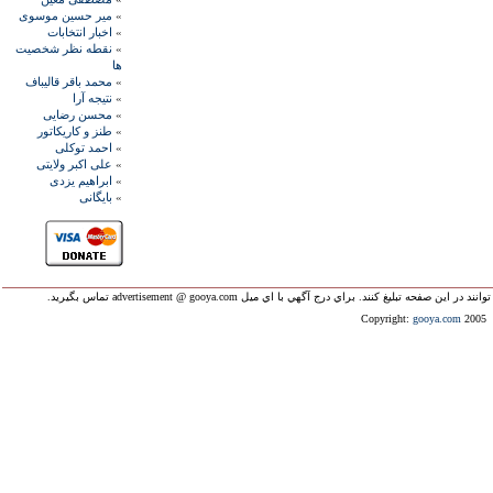
»
مير حسين موسوی
»
اخبار انتخابات
»
نقطه نظر شخصيت
ها
»
محمد باقر قاليباف
»
نتيجه آرا
»
محسن رضايی
»
طنز و کاريکاتور
»
احمد توکلی
»
علی اکبر ولايتی
»
ابراهيم يزدی
»
بايگانی
ليغ کنند. براي درج آگهي با اي ميل advertisement @ gooya.com تماس بگيريد.
Copyright:
gooya.com
2005