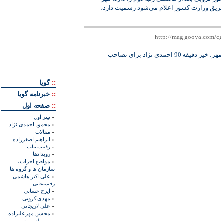
 طريق وزارت كشور اعلام مي‌شود رسميت دارد،
'مهر: خیز دقیقه 90 احمدی نژاد برای تصاحب
::
گويا
::
خبرنامه گويا
::
صفحه اول
»
تيتر اول
»
محمود احمدی نژاد
»
مقالات
»
ابراهيم اصغرزاده
»
رفعت بیات
»
رويدادها
»
مواضع احزاب،
سازمان ها و گروه ها
»
علی اکبر هاشمی
رفسنجانی
»
ايرج حسابی
»
مهدی کروبی
»
علی لاريجانی
»
محسن مهرعليزاده
»
مصطفی معين