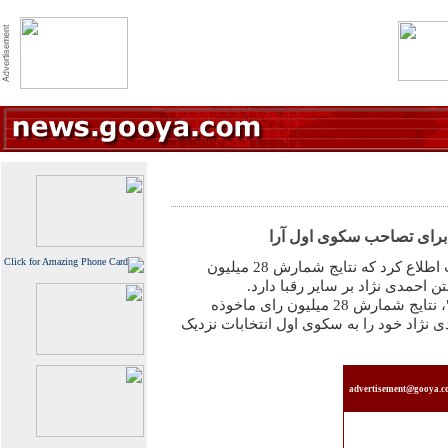
خبرنگار "مهر" دقایقی پیش کسب اطلاع کرد که نتایج شمارش 28 میلیون
 احمدی نژاد بر سایر رقبا دارد.
به گزارش خبرنگار سیاسی "مهر"، نتایج شمارش 28 میلیون رای ماخوذه
ی نژاد خود را به سکوی اول انتخابات نزدیک
advertisement@gooya.