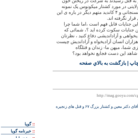
به قتل رسیدند به شرکت در ریختن خون
لایتی در مورد کشتار میکونوس یک نمونه
است )، اما هنوز اَقای هاشمی رفسنجانی و ۴ کاندید متهم دیگر در باره ی این
قرار نگرفته اند.
ن جنایات قابل فهم است ،اما شما چرا
این جنایات سکوت کرده اید ؟، شمائی که
یخواهی و اَزاداندیشی دفاع کنید ، نظرتان
هزاران انسان اَزادیخواه و اَزاداندیش چیست
روزی شما، میهن ما- زندان و قتلگاه
گر شاهد این دست فجایع نخواهد بود؟
چاپ
|
بازگشت به بالاي صفحه
'اَقای دکتر معین و کشتار بزرگ ۶۷ و قتل های زنجیره
::
گويا
::
خبرنامه گويا