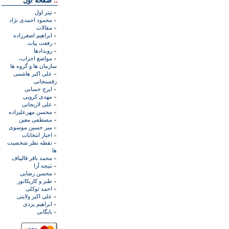
::
صفحه اول
»
تيتر اول
»
محمود احمدی نژاد
»
مقالات
»
ابراهيم اصغرزاده
»
رفعت بیات
»
رويدادها
»
مواضع احزاب،
سازمان ها و گروه ها
»
علی اکبر هاشمی
رفسنجانی
»
ايرج حسابی
»
مهدی کروبی
»
علی لاريجانی
»
محسن مهرعليزاده
»
مصطفی معين
»
مير حسين موسوی
»
اخبار انتخابات
»
نقطه نظر شخصيت
ها
»
محمد باقر قاليباف
»
نتيجه آرا
»
محسن رضايی
»
طنز و کاريکاتور
»
احمد توکلی
»
علی اکبر ولايتی
»
ابراهيم يزدی
»
بايگانی