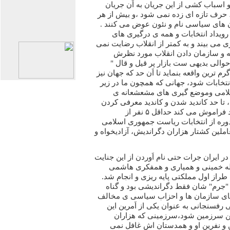
 اسباب کشی از این جریان به اَن جریان
 حرف تازه ای زده نمی شود ،و بیش از هر
ن های سیاسی نام و نئون عوض می کنند .
رویداد انتخابات و همه ی درگیری های
زی می بیند و به کمتر از انقلاب رضایت نمی
ه و سازمان دادن انقلاب مورد نظرش
الی بدیهی ست بازار پر قیل و قال "
 ترین واقعه بنماید تا اَن حد که جهان نیز
تخابات شود، جهانی که همچون ما در زیر
 اسلامی وموضع گیری های مشعشعانه ی
تا حد کاندید شدن و کاندید معرفی کردن
برای این" انتخابات" ، نم نمک دارد فراموش می کند حداقل ۵ نفر از
وره از انتخابات ریاست جمهوری اسلامی
ملین کشتار هزاران دگراندیش، آزادیخواه و
۶۷ که هیچکس در ایران جرات حتی نام اَوردن از این جنایت
 الله خمینی و همیاری و همفکری هاشمی
طراز اول مملکتی پایه ریزی و انجام شد.
"جرم" شان فقط دگراندیشی بود و گناه
ه های سازمان ها و احزاب سیاسی ی مخالف
 رفسنجانی به عنوان یکی از اَمرین این
ن سرزمین شود،سرزمینی که هزاران
ن و نفرین او و همدستان اش غافل نمی