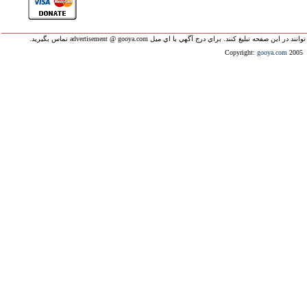
ليغ کنند. براي درج آگهي با اي ميل advertisement @ gooya.com تماس بگيريد.
Copyright:
gooya.com
2005