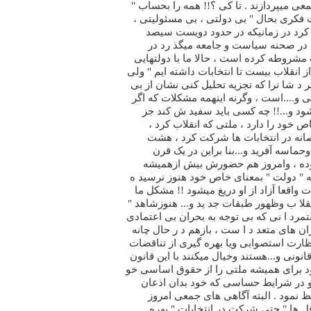
معی میپردازند . تا کی ؟!! همه را بحساب "
با ید گذ ا شت فکری بحال " بی دولتی ، بی مسئولیتی ،
کرد در زمانیکه در حدود دویست سیصد
 در صحنه سیاست و جامعه میگذ رد در
شروطه کرده است ، حالا ما با دولتهایی
از انقلاب بیست تا انتخابات داشته ایم " ولی
 د شا نرا که تجزیه تحلیل کنی نشان از بی
 و....است ، وگرنه اینهمه مشکلات که اگر
ود و...!! چه کسی باید سفید ش کند جز
ود را دارد ، ملتی که انقلاب کرد ،
انه در انتخابات ها شرکت کرد ، هشت
حماسه آفرید و...بنا براین در یک قرن
وده ، وامروز هم حضورش بیش ازهمیشه
ه " دولت " بمعنای خاص خود هنوز نرسید ه
 واقعا آزاد از او دریغ میشود !! مشکل ما
قلا ب وظهور طبقات جد ید و... هنوزشاهد "
مرد ا نی که بی توجه به بحران بی اعتمادی
های متعد د ا ست ، بازهم د ر حال چانه
نظارت استصوابی ویا بهره گیری از تناقضات
ونی و...هستند وخیال میکنند با این قانون
د برای همیشه ملتی را از حقوق اساسی خو
 و در شرایط حساسی که خود بدان اذعان
فظ نمود . البته آگاهی های جمعی امروز
ل ها " حتی شرکت در انتخابات " بهره