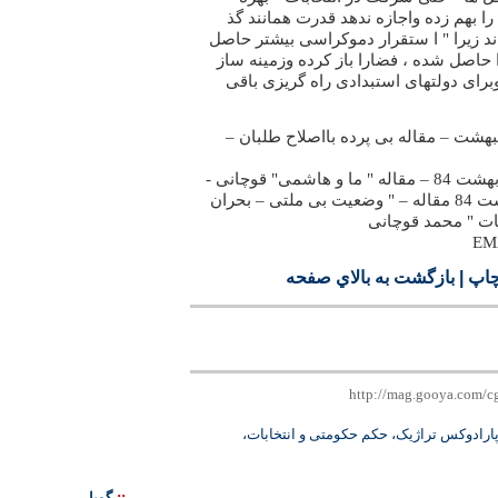
ا بهم زده واجازه ندهد قدرت همانند گذ
ند زیرا " ا ستقرار دموکراسی بیشتر حاصل
حاصل شده ، فضارا باز کرده وزمینه ساز
برای دولتهای استبدادی راه گریزی باقی
نامه شرق – شنبه 17 اردیبهشت – مقاله بی پرده بااصلاح طلبان –
2– روزنامه شرق- دوشنبه 19 اردبهشت 84 – مقاله " ما و هاشمی" قوچانی -
-- 3 – روزنامه شرق – 21 اردیبهشت 84 مقاله – " وضعیت بی ملتی – بحران
ات " محمد قوچانی
EM
چاپ
|
بازگشت به بالاي صفحه
پارادوکس تراژیک، حکم حکومتی و انتخابات،
::
گويا