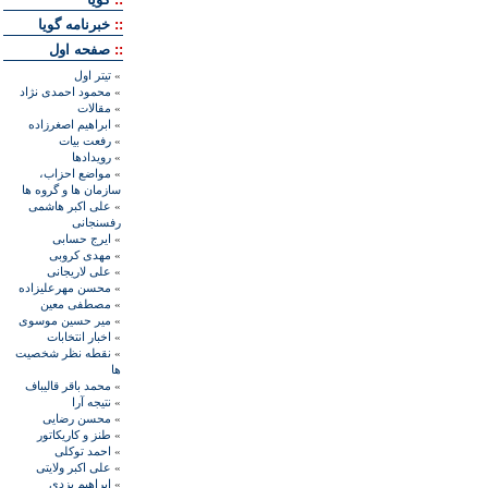
::
خبرنامه گويا
::
صفحه اول
»
تيتر اول
»
محمود احمدی نژاد
»
مقالات
»
ابراهيم اصغرزاده
»
رفعت بیات
»
رويدادها
»
مواضع احزاب،
سازمان ها و گروه ها
»
علی اکبر هاشمی
رفسنجانی
»
ايرج حسابی
»
مهدی کروبی
»
علی لاريجانی
»
محسن مهرعليزاده
»
مصطفی معين
»
مير حسين موسوی
»
اخبار انتخابات
»
نقطه نظر شخصيت
ها
»
محمد باقر قاليباف
»
نتيجه آرا
»
محسن رضايی
»
طنز و کاريکاتور
»
احمد توکلی
»
علی اکبر ولايتی
»
ابراهيم يزدی