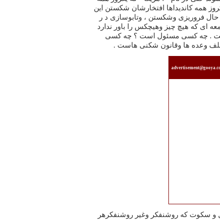
advertisement@gooya.
عال و سکوت که روشنفکر وغیر روشنفکرهر