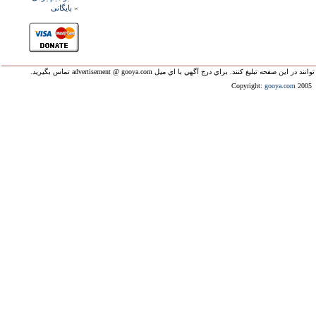
»
بايگانی
ليغ کنند. براي درج آگهي با اي ميل advertisement @ gooya.com تماس بگيريد.
Copyright:
gooya.com
2005