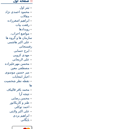
::
صفحه اول
»
تيتر اول
»
محمود احمدی نژاد
»
مقالات
»
ابراهيم اصغرزاده
»
رفعت بیات
»
رويدادها
»
مواضع احزاب،
سازمان ها و گروه ها
»
علی اکبر هاشمی
رفسنجانی
»
ايرج حسابی
»
مهدی کروبی
»
علی لاريجانی
»
محسن مهرعليزاده
»
مصطفی معين
»
مير حسين موسوی
»
اخبار انتخابات
»
نقطه نظر شخصيت
ها
»
محمد باقر قاليباف
»
نتيجه آرا
»
محسن رضايی
»
طنز و کاريکاتور
»
احمد توکلی
»
علی اکبر ولايتی
»
ابراهيم يزدی
»
بايگانی