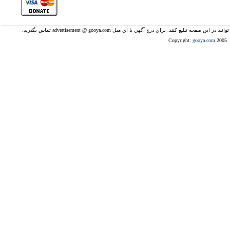
ليغ کنند. براي درج آگهي با اي ميل advertisement @ gooya.com تماس بگيريد.
Copyright:
gooya.com
2005