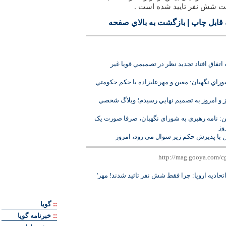
یت شش نفر تایید شده است .
قابل چاپ
|
بازگشت به بالاي صفحه
ه اتفاق افتاد تجديد نظر در تصميمي قويا غير
اي نگهبان: معين و مهرعليزاده با حكم حكومتي
روز و امروز به تصميم نهايي رسيدم؛ وبلاگ شخصي
ن: نامه رهبری به شورای نگهبان، صرفا صورت یک
وز
ن با پذيرش حكم زير سوال مي رود، امروز
اتحادیه اروپا: چرا فقط شش نفر تائید شدند! مهر'
::
گويا
::
خبرنامه گويا