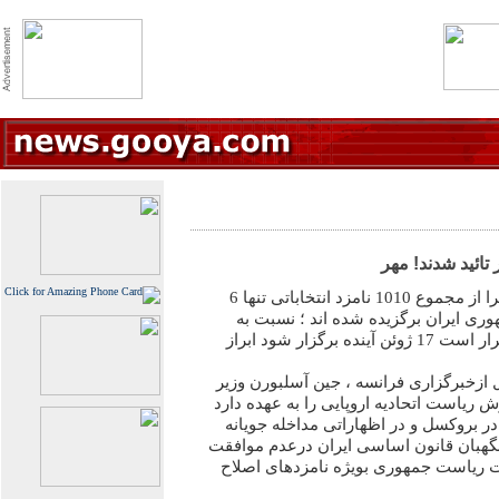
تائید شدند! مهر
اتحادیه اروپایی با این منطق که چرا از مجموع 1010 نامزد انتخاباتی تنها 6
وری ایران برگزیده شده اند ؛ نسبت به
شروع برگزاری این انتخابات که قرار است 17 ژوئن آینده برگزار شود ابراز
 ازخبرگزاری فرانسه ، جین آسلبورن وزیر
ریاست اتحادیه اروپایی را به عهده دارد
ر بروکسل و در اظهاراتی مداخله جویانه
نگهبان قانون اساسی ایران درعدم موافقت
بات ریاست جمهوری بویژه نامزدهای اصلاح