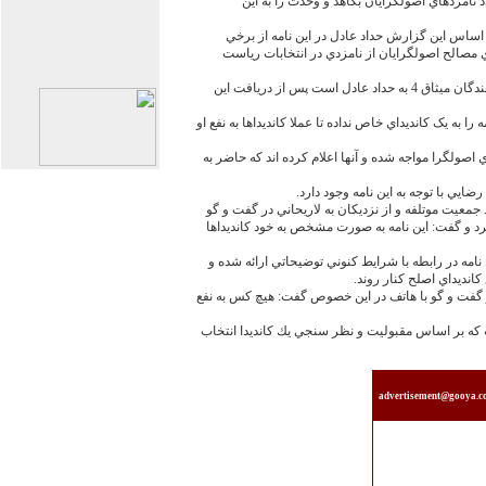
 نامزدهاي اصولگرايان بکاهد و وحدت را به اين
 اساس اين گزارش حداد عادل در اين نامه از برخي
 مصالح اصولگرايان از نامزدي در انتخابات رياست
گفته مي شود احمد توکلي که از پيشنهاددهندگان ميثاق 4 به حداد عادل است پس از دريافت اين
را به يک کانديداي خاص نداده تا عملا کانديداها به نفع او
ي اصولگرا مواجه شده و آنها اعلام کرده اند که حاضر به
يي با توجه به اين نامه وجود دارد.
معيت موتلفه و از نزديکان به لاريحاني در گفت و گو
 كرد و گفت: اين نامه به صورت مشخص به خود كانديداها
مه در رابطه با شرايط كنوني توضيحاتي ارائه شده و
كانديداي اصلح كنار روند.
در گفت و گو با هاتف در اين خصوص گفت: هيچ كس به نفع
ت كه بر اساس مقبوليت و نظر سنجي يك كانديدا انتخاب
advertisement@gooya.