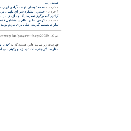
شدند، ايلنا
7 خرداد »
محمد توسلي: نهضت‌‏آزادي ايران حم
7 خرداد »
حسني: عملكرد شوراي نگهبان در رد
آزادي, گفت‌‏وگوي تمدن‌‏ها, آقا چه آزادي!، ايلنا
7 خرداد »
كروبى: ما در نظام شاهنشاهى فقط 
ساواك تصميم گيرنده اصلى براى مردم بودند
دنبالک: http://mag.gooya.com/cgi-bin/gooya/mt-tb.cgi/22059
فهرست زير سايت هايي هستند که به
'حداد عا
مقاومت لاريجاني، احمدي نژاد و ولايتي، بي اط