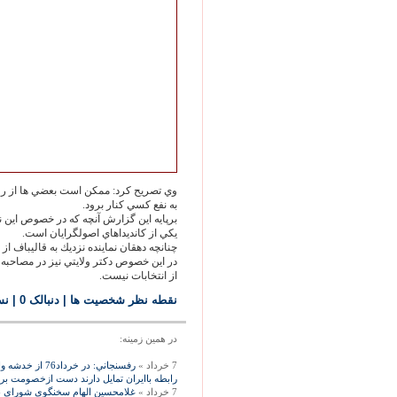
وي تصريح کرد: ممكن است بعضي ها از روش
به نفع كسي كنار برود.
برپايه اين گزارش آنچه كه در خصوص اين نا
يكي از كانديداهاي اصولگرايان است.
چنانچه دهقان نماينده نزديك به قاليباف از
در اين خصوص دكتر ولايتي نيز در مصاحبه 
از انتخابات نيست.
نقطه نظر شخصيت ها
| دنبالک 0
|
نس
در همين زمينه:
7 خرداد »
رفسنجاني: در خر
رابطه باايران تمايل دارند دست ازخصومت بردار
7 خرداد »
غلامحسين الهام سخنگوي شوراي نگه