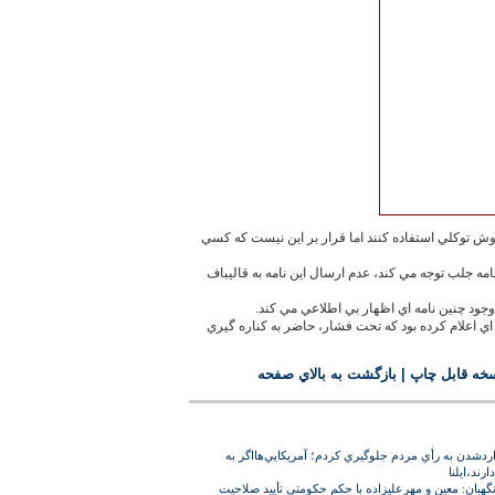
 توكلي استفاده كنند اما قرار بر اين نيست كه كسي
مه جلب توجه مي كند، عدم ارسال اين نامه به قاليباف
 وجود چنين نامه اي اظهار بي اطلاعي مي كند.
اي اعلام کرده بود كه تحت فشار، حاضر به كناره گيري
خه قابل چاپ
|
بازگشت به بالاي صفحه
داد76 از خدشه واردشدن به رأي مردم جلوگيري كردم؛ آمريكايي‌‏هااگر به
ند،ايلنا
بان: معين و مهرعليزاده با حكم حكومتي تأييد صلاحيت