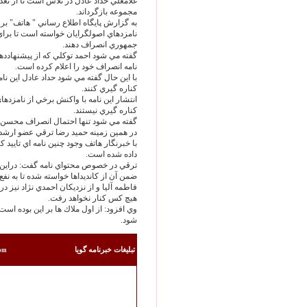
غلامعلي حداد عادل در تلاش است تا از تعدد
مجموعه بازگرداند.
به گزارش پايگاه اطلاع رساني " هاتف" بر
نامزدهاي اصولگرايان خواسته است تا براي
جمهوري انصراف دهند.
نامه انصراف خود را اعلام کرده است.
با اين حال گفته مي شود حداد عادل اين نامه 
کناره گيري کنند.
انتشار اين نامه با واکنش برخي از نامزدها
کناره گيري نيستند.
گفته مي شود تنها احتمال انصراف محسن رضا
در همين زمينه حميد رضا ترقي عضو ارشد ج
با خبرنگار هاتف وجود چنين نامه اي تاييد
داده شده است.
ترقي در خصوص محتواي نامه گفت: دراين نا
ضمن آن از كانديداها خواسته شده تا به نفع 
فاطمه آليا و از نزديکان احمدي نژاد نيز 
هيچ كس كنار نخواهد رفت.
وي افزود: از اول ملاك ها بر اين بوده اس
شود.
تبليغات خبرنامه گويا
com