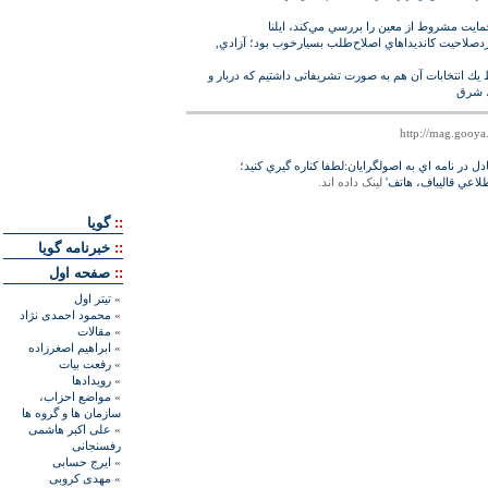
ايت مشروط از معين را بررسي مي‌‏كند، ايلنا
صلاحيت كانديداهاي اصلاح‌‏طلب بسيارخوب بود؛ آزادي,
يك انتخابات آن هم به صورت تشريفاتى داشتيم كه دربار و
، شرق
دل در نامه اي به اصولگرايان:لطفا کناره گيري کنيد؛
لاعي قاليباف، هاتف'
لينک داده اند.
::
گويا
::
خبرنامه گويا
::
صفحه اول
»
تيتر اول
»
محمود احمدی نژاد
»
مقالات
»
ابراهيم اصغرزاده
»
رفعت بیات
»
رويدادها
»
مواضع احزاب،
سازمان ها و گروه ها
»
علی اکبر هاشمی
رفسنجانی
»
ايرج حسابی
»
مهدی کروبی