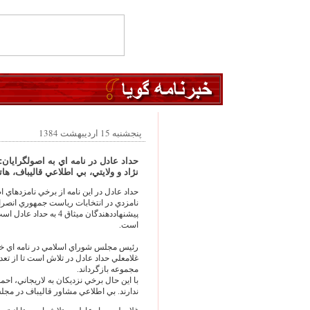
پنجشنبه 15 اردیبهشت 1384
حداد عادل در نامه اي به اصولگرايان:
نژاد و ولايتي، بي اطلاعي قاليباف، ها
حداد عادل در اين نامه از برخي نامزدهاي 
نامزدي در انتخابات رياست جمهوري انصراف
پيشنهاددهندگان ميثاق 4
است.
رئيس مجلس شوراي اسلامي در نامه اي خوا
غلامعلي حداد عادل در تلاش است تا از تعدد
مجموعه بازگرداند.
با اين حال برخي نزديکان به لاريجاني، احم
ندارند. بي اطلاعي مشاور قاليباف در مجل