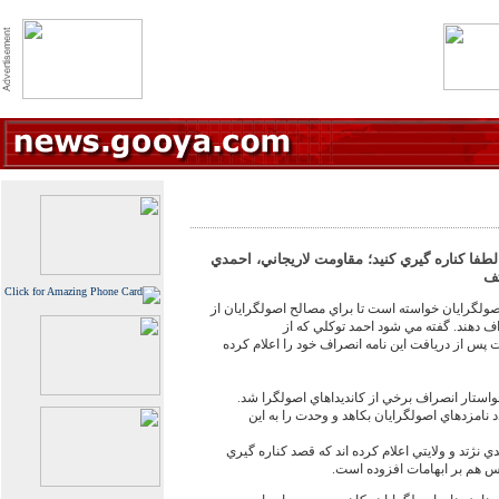
لطفا کناره گيري کنيد؛ مقاومت لاريجاني، احمدي
تف
اصولگرايان خواسته است تا براي مصالح اصولگرايان از
 دهند. گفته مي شود احمد توکلي که از
 به حداد عادل است پس از دريافت اين نامه انصراف خود را اعلام کرده
ستار انصراف برخي از کانديداهاي اصولگرا شد.
 نامزدهاي اصولگرايان بکاهد و وحدت را به اين
دي نژتد و ولايتي اعلام کرده اند که قصد کناره گيري
س هم بر ابهامات افزوده است.