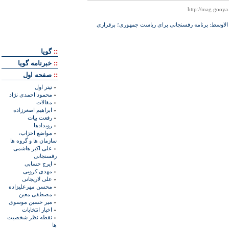
الاوسط: برنامه رفسنجانی برای رياست جمهوری؛ برقراری
::
گويا
::
خبرنامه گويا
::
صفحه اول
»
تيتر اول
»
محمود احمدی نژاد
»
مقالات
»
ابراهيم اصغرزاده
»
رفعت بیات
»
رويدادها
»
مواضع احزاب،
سازمان ها و گروه ها
»
علی اکبر هاشمی
رفسنجانی
»
ايرج حسابی
»
مهدی کروبی
»
علی لاريجانی
»
محسن مهرعليزاده
»
مصطفی معين
»
مير حسين موسوی
»
اخبار انتخابات
»
نقطه نظر شخصيت
ها