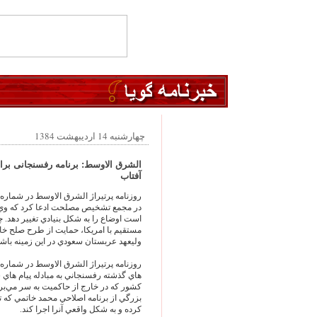
چهارشنبه 14 اردیبهشت 1384
الشرق الاوسط: برنامه رفسنجانی برای
آفتاب
روزنامه پرتيراژ الشرق الاوسط در شماره
در مجمع تشخيص مصلحت ادعا کرد كه وي ش
است اوضاع را به شكل بنيادي تغيير دهد. چ
مستقيم با امريكا، حمايت از طرح صلح خا
وليعهد عربستان سعودي در اين زمينه ‌باشد
روزنامه پرتيراژ الشرق الاوسط در شماره ا
هاي گذشته رفسنجاني به مبادله پيام هاي ش
كشور كه در خارج از حاكميت به سر مي‌بر
بزرگي از برنامه اصلاحي محمد خاتمي كه
كرده و به شكل واقعي آنرا اجرا كند.