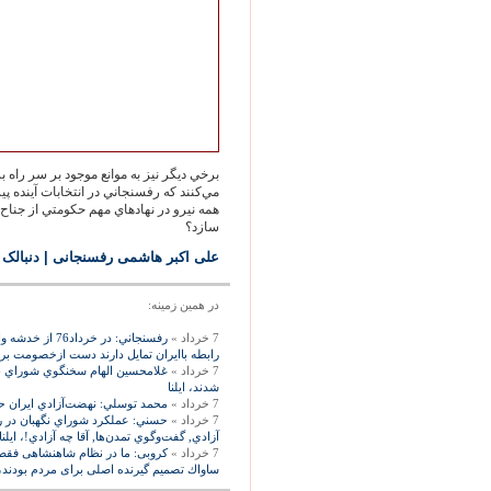
برخي ديگر نيز به موانع موجود بر سر راه ب
مي‌كنند كه رفسنجاني در انتخابات آينده پي
همه نيرو در نهادهاي مهم حكومتي از جناح ر
سازد؟
علی اکبر هاشمی رفسنجانی
| دنبالک 0
در همين زمينه:
7 خرداد »
رفسنجاني: در خر
رابطه باايران تمايل دارند دست ازخصومت بردار
7 خرداد »
غلامحسين الهام سخنگوي شوراي نگه
شدند، ايلنا
7 خرداد »
محمد توسلي: نهضت‌‏آزادي ايران حم
7 خرداد »
حسني: عملكرد شوراي نگهبان در رد
آزادي, گفت‌‏وگوي تمدن‌‏ها, آقا چه آزادي!، ايلنا
7 خرداد »
كروبى: ما در نظام شاهنشاهى فقط 
ساواك تصميم گيرنده اصلى براى مردم بودند