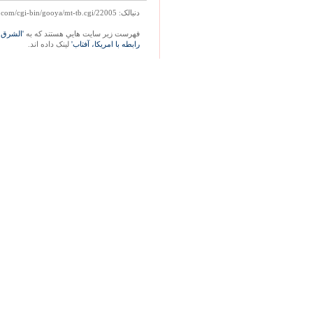
دنبالک: http://mag.gooya.com/cgi-bin/gooya/mt-tb.cgi/22005
فهرست زير سايت هايي هستند که به
'الشرق 
رابطه با امريكا، آفتاب'
لينک داده اند.