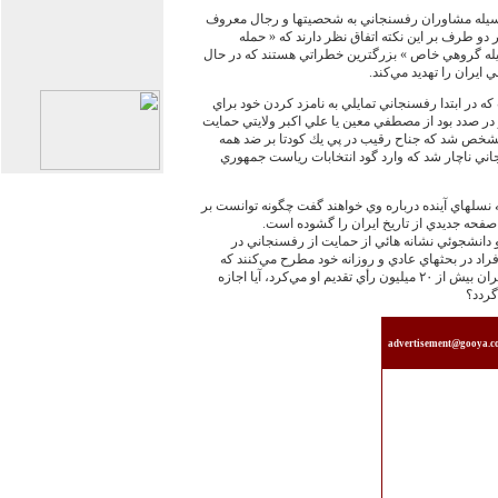
وسيله مشاوران رفسنجاني به شحصيتها و رجال معروف
و طرف بر اين نكته اتفاق نظر دارند كه « حمله
ه گروهي خاص » بزرگترين خطراتي هستند كه در حال
يران را تهديد مي‌كند.
 در ابتدا رفسنجاني تمايلي به نامزد كردن خود براي
ر صدد بود از مصطفي معين يا علي اكبر ولايتي حمايت
كه مشخص شد كه جناح رقيب در پي يك كودتا بر ضد همه
 ناچار شد كه وارد گود انتخابات رياست جمهوري
نسلهاي آينده درباره وي خواهند گفت چگونه توانست بر
و صفحه جديدي از تاريخ ايران را گشوده است.
دانشجوئي نشانه هائي از حمايت از رفسنجاني در
راد در بحثهاي عادي و روزانه خود مطرح مي‌كنند كه
اگر رفسنجاني به جاي خاتمي بود و ملت ايران بيش از ٢٠ ميليون رأي تقديم او مي‌كرد، آيا اجازه
گردد؟
advertisement@gooya.