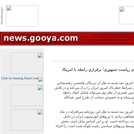
 رياست جمهوری؛ برقراری رابطه با امريكا،
 امروز سه شنبه به نقل از نزديكان هاشمی رفسنجاني
رايط خطرناك امروز ايران را درك مي‌كند و در تلاش
نين تغييري از نظر وي مي‌تواند شامل ايجاد رابطه
ورميانه و به خصوص حمايت از طرح امير عبدالله
.
مروز سه شنبه به نقل اين روزنامه مي‌افزايد در ماه
فاهي زيادي با نيروهاي اپوزسيون ايران در داخل
ند، پرداخته است. او بر اين اساس مايل است بخش
 توسط نيروهاي سياسي رقيب بلوكه شده است را احياء