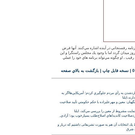
رنامه رفسنجاني در آينده اشاره مي‌كنند. آنها فرض
روز ميدان گردد اما با وجود يك مجلس راستگرا و اين
قيب ، او چگونه مي‌تواند برنامه هاي خود را عملي
|
نسخه قابل چاپ
|
بازگشت به بالاي صفحه
داد76 از خدشه واردشدن به رأي مردم جلوگيري كردم؛ آمريكايي‌‏هااگر به
ند،ايلنا
بان: معين و مهرعليزاده با حكم حكومتي تأييد صلاحيت
ايت مشروط از معين را بررسي مي‌‏كند، ايلنا
صلاحيت كانديداهاي اصلاح‌‏طلب بسيارخوب بود؛ آزادي,
يك انتخابات آن هم به صورت تشريفاتى داشتيم كه دربار و
، شرق