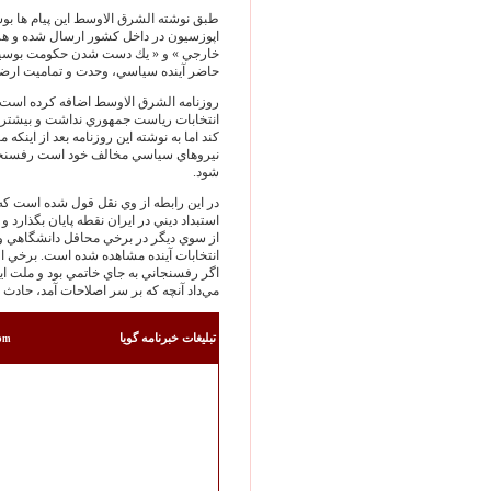
طبق نوشته الشرق الاوسط اين پيام ها ب
اپوزسيون در داخل كشور ارسال شده و هر د
خارجي » و « يك دست شدن حكومت بوسيل
حاضر آينده سياسي، وحدت و تماميت ارضي ا
روزنامه الشرق الاوسط اضافه كرده است كه
انتخابات رياست جمهوري نداشت و بيشتر د
كند اما به نوشته اين روزنامه بعد از اين
نيروهاي سياسي مخالف خود است رفسنجاني
شود.
در اين رابطه از وي نقل قول شده است كه 
استبداد ديني در ايران نقطه پايان بگذارد 
از سوي ديگر در برخي محافل دانشگاهي و 
انتخابات آينده مشاهده شده است. برخي اف
مي‌داد آنچه كه بر سر اصلاحات آمد، حادث 
تبليغات خبرنامه گويا
com