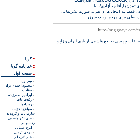
 در ردصلاحيت كانديداهاي اصلاح‌‏طلب
مدن‌‏ها, آقا چه آزادي!، ايلنا
هى فقط يك انتخابات آن هم به صورت تشريفاتى
ده اصلى براى مردم بودند، شرق
تبليغات ورزشي به نفع هاشمي از بازي ايران و ژاپن
::
گويا
::
خبرنامه گويا
::
صفحه اول
»
تيتر اول
»
محمود احمدی نژاد
»
مقالات
»
ابراهيم اصغرزاده
»
رفعت بیات
»
رويدادها
»
مواضع احزاب،
سازمان ها و گروه ها
»
علی اکبر هاشمی
رفسنجانی
»
ايرج حسابی
»
مهدی کروبی
»
علی لاريجانی