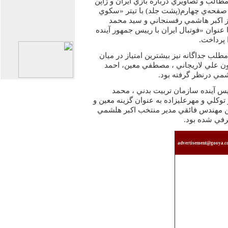
مطالب و تصاويري درباره بازي ايران و ژاپن
ر صفحه‌ي چهارم(پشت جلد) با تيتر «سكوي
ز اكبر هاشمي رفسنجاني و سيد محمد
عنوان «فوتبال ايران با رييس جمهور آينده
ا پرداخت.
طلب جداگانه نيز بيشترين امتياز در ميان
 علي لاريجاني ، مصطفي معين، احمد
مي درنظر گرفته بود.
يس آينده سازمان تربيت بدني ، محمد
 توكلي و مهرعليزاده به عنوان گزينه معين و
مهندس فائقي مدير منتخب اكبر هلشمي
رفي شده بود.
advertisement@gooya.