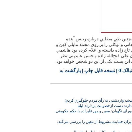
 اين نشريه همچنين طي مطلبي درباره رييس آينده
اني و توكلي را بر روي محمد مايلي كهن و
اج زاده دانسته و اعلام كرده بود هاشمي
ي علي فتح‌الله زاده و حسن عابديني نظر
اي اين پست يكي از اين دو شخص خواهد بود.
بالک 0
|
نسخه قابل چاپ
|
بازگشت به
ني: در خرداد76 از خدشه واردشدن به رأي مردم جلوگيري كردم؛
ل دارند دست ازخصومت بردارند،ايلنا
اي نگهبان: معين و مهرعليزاده با حكم حكومتي
يران حمايت مشروط از معين را بررسي مي‌‏كند،