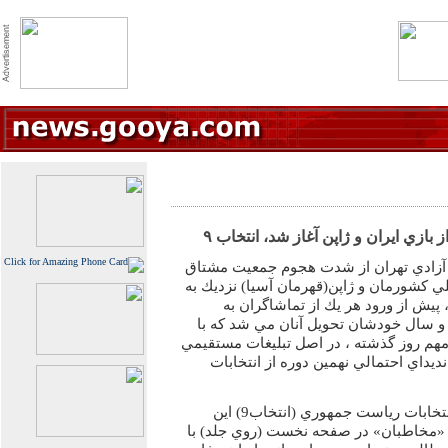
بازي ايران و ژاپن آغاز شد، انتخاب ۹
 آزادي تهران از شدت هجوم جمعيت مشتاق
ي كشورمان و ژاپن(قهرمان آسيا) نزديك به
 پيش از ورود هر يك از تماشاگران به
 سال خودشان تحويل آنان مي شد كه با
مهم روز گذشته ، در اصل تبليغات مستقيمي
يداي احتمالي نهمين دوره از انتخابات
به گزارش خبرنگار رسانه خبري انتخابات رياست جمهوري (انتخاب9) اين
م «مخاطبان» در صفحه نخست (روي جلد) با