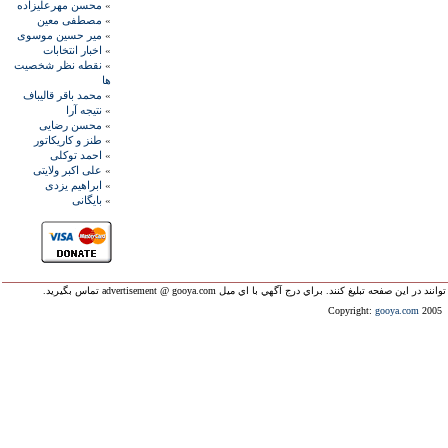
»
محسن مهرعليزاده
»
مصطفی معين
»
مير حسين موسوی
»
اخبار انتخابات
»
نقطه نظر شخصيت
ها
»
محمد باقر قاليباف
»
نتيجه آرا
»
محسن رضايی
»
طنز و کاريکاتور
»
احمد توکلی
»
علی اکبر ولايتی
»
ابراهيم يزدی
»
بايگانی
ليغ کنند. براي درج آگهي با اي ميل advertisement @ gooya.com تماس بگيريد.
Copyright:
gooya.com
2005