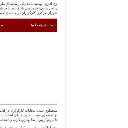
وي افزود: توصيه به مديران رسانه‌هاي م
را به رسانه‌ي اختصاصي يك كانديدا يا جريا
شوراي مركزي كارگزاران در جلسه‌ي اخير 
تبليغات خبرنامه گويا
com
سخنگوي ستاد انتخابات كارگزاران در ادامه 
برنامه‌محور است، افزود: در اين انتخابات ش
تا مردم از بين آن‌ها بهترين گزينه را انتخاب
وي با تاكيد بر مشي تشكيل متبوعش در شر