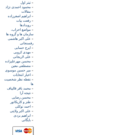
»
تيتر اول
»
محمود احمدی نژاد
»
مقالات
»
ابراهيم اصغرزاده
»
رفعت بیات
»
رويدادها
»
مواضع احزاب،
سازمان ها و گروه ها
»
علی اکبر هاشمی
رفسنجانی
»
ايرج حسابی
»
مهدی کروبی
»
علی لاريجانی
»
محسن مهرعليزاده
»
مصطفی معين
»
مير حسين موسوی
»
اخبار انتخابات
»
نقطه نظر شخصيت
ها
»
محمد باقر قاليباف
»
نتيجه آرا
»
محسن رضايی
»
طنز و کاريکاتور
»
احمد توکلی
»
علی اکبر ولايتی
»
ابراهيم يزدی
»
بايگانی