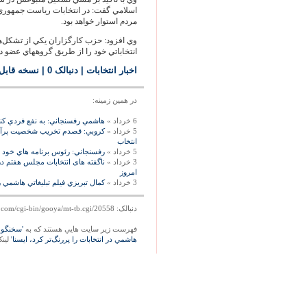
اسلامي گفت: در انتخابات رياست جمهوري
مردم استوار خواهد بود.
وي افزود: حزب كارگزاران يكي از تشكل‌ها
انتخاباتي خود را از طريق گروههاي عضو در 
اخبار انتخابات
| دنبالک 0
|
نسخه قابل
در همين زمينه:
6 خرداد »
هاشمي رفسنجاني: به نفع فردي كنار 
5 خرداد »
كروبي: قصدم تخريب شخصيت پرآواز
انتخاب
5 خرداد »
رفسنجاني: رئوس برنامه هاي خود را
3 خرداد »
ناگفته های انتخابات مجلس هفتم د
امروز
3 خرداد »
كمال تبريزي فيلم تبليغاتي هاشمي ر
دنبالک: http://mag.gooya.com/cgi-bin/gooya/mt-tb.cgi/20558
فهرست زير سايت هايي هستند که به
'سخنگوي
هاشمي در انتخابات را پررنگ‌تر كرد، ايسنا'
لينک