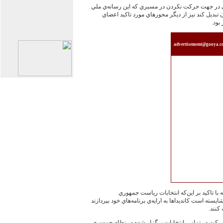
لي در جهت حركت نكردن در مسيري كه اين رسانه‌ي ملي
ن تبديل كند نيز از ديگر محورهاي مورد تاكيد اعضاي
بود.
advertisement@gooya.
با تاكيد بر اين‌كه انتخابات رياست جمهوري
ايسته است كانديداها به ارايه‌ي برنامه‌هاي خود بپردازند
 كنند.
كت در تمامي انتخابات‌ برگزار شده در نظام جمهوري