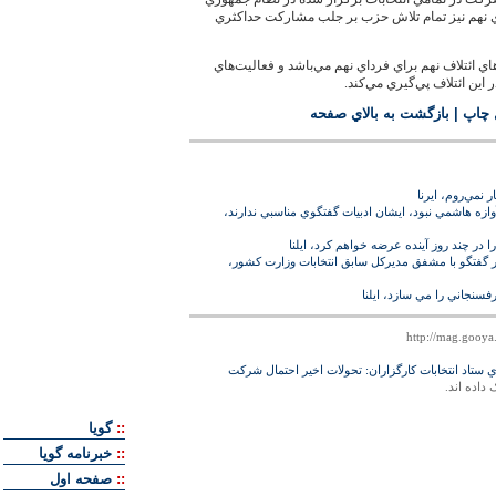
 نهم نيز تمام تلاش حزب بر جلب مشاركت حداكثري
ي ائتلاف نهم براي فرداي نهم مي‌باشد و فعاليت‌هاي
اين ائتلاف پي‌گيري مي‌كند.
 چاپ
|
بازگشت به بالاي صفحه
نمي‌روم، ايرنا
ه هاشمي نبود، ايشان ادبيات گفتگوي مناسبي ندارند،
 در چند روز آينده عرضه خواهم كرد، ايلنا
ر گفتگو با مشفق مدیركل سابق انتخابات وزارت کشور،
فسنجاني را مي سازد، ايلنا
 ستاد انتخابات كارگزاران: تحولات اخير احتمال شركت
 داده اند.
::
گويا
::
خبرنامه گويا
::
صفحه اول