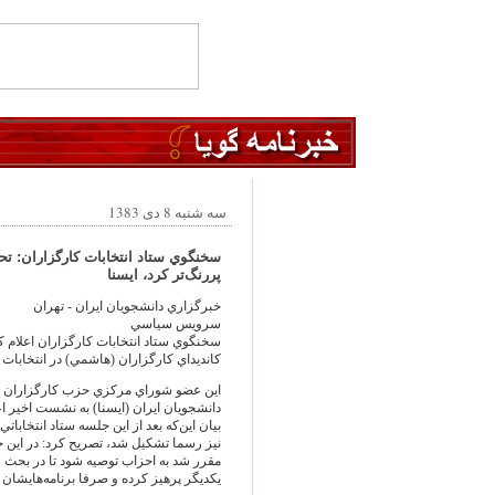
سه شنبه 8 دی 1383
سخنگوي ستاد انتخابات كارگزاران: تح
پررنگ‌تر كرد، ايسنا
خبرگزاري دانشجويان ايران - تهران
سرويس سياسي
سخنگوي ستاد انتخابات كارگزاران اعلام كر
كانديداي كارگزاران (هاشمي) در انتخابات
اين عضو شوراي مركزي حزب كارگزاران ساز
دانشجويان ايران (ايسنا) به نشست اخير
بيان اين‌كه بعد از اين جلسه ستاد انتخابا
نيز رسما تشكيل شد، تصريح كرد: در اين ج
مقرر شد به احزاب توصيه شود تا در بحث فع
يكديگر پرهيز كرده و صرفا برنامه‌هايشان را