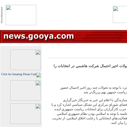
ولات اخير احتمال شركت هاشمي در انتخابات را
د: با توجه به تحولات چند روز اخير احتمال حضور
 رياست جمهور نهم پررنگ‌تر شد.
ندگي با اعلام اين خبر به خبرنگار خبرگزاري
 اعضاي شوراي مركزي اين تشكل سياسي اشاره كرد و با
تي حزب كارگزاران براي انتخابات رياست جمهوري آينده
لسه با توجه به اسلامي بودن نظام جمهوري اسلامي
اليت‌هاي انتخاباتي با رعايت اخلاق اسلامي، از تخريب
 بيان كنند.