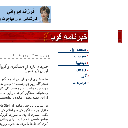
::
صفحه اول
چهارشنبه 12 بهمن 1384
::
سياست
::
ديدنيها
خبرهای تازه از دستگیری و گرو
::
ورزش
ایران (در تبعید)
»
گويا
بنا به خبری از تهران، در ادامه بگ
»
درباره ما
سحرگاه روز
موسس و هئیت مدیره سندیکای کارگ
وحشیانه دستگیر کردند. در این حمله
از این حمله مصون مانده و توانستند
بر اساس این خبر، ماموران اطلاعا
منزل وی دستگیر کرده و اعلام کرده‌
نکند ، پسرخاله وی به صورت گروگان
تماس تلفنی اعلام کرد، برای رهائی 
کرد، که طبعا با توجه به تجربه‌ روز