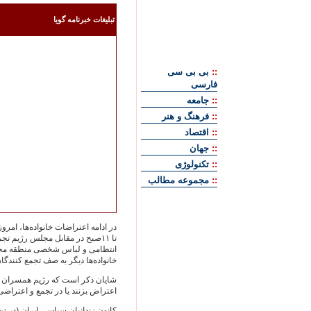
تبليغات خبرنامه گويا
::
بی بی سی
فارسی
::
جامعه
::
فرهنگ و هنر
::
اقتصاد
::
جهان
::
تکنولوژی
::
مجموعه مطالب
تا ۱۱‌صبح در مقابل مجلس رژیم 
انتظامی و لباس شخصی منطقه محل تج
خانواده‌ها دیگر به صف تجمع کنندگا
شایان ذکر است که رژیم همسران کار
اعتراض بزنند یا در تجمع و اعتراضی
کانون زندانیان سیاسی ایران (در تبع