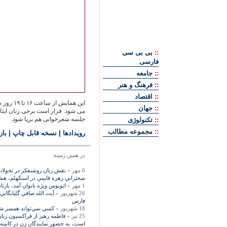
::
بی بی سی
فارسی
::
جامعه
::
فرهنگ و هنر
::
اقتصاد
اين هماي
::
جهان
مى شود. قرار است برخى زنان ايثا
جلسه شعرخوانى هم برپا شود.
::
تکنولوژی
::
مجموعه مطالب
رويدادها
|
نسخه قابل چاپ
|
باز
در همين زمينه:
6 مهر »
نقش زنان روشنفكر در تحولات 
سخنراني زهره قاييني در استکهلم، هش
1 مهر »
اتوبوس ويژه بانوان آمد، بازتا
26 شهریور »
آيت الله صافي گلپايگاني
فارس
18 شهریور »
كسي نمي‌تواند همسر شرعي
25 تیر »
فاطمه رهبر از فراکسیون زنا
است، به حضور نمایندگان زن در کابینه 