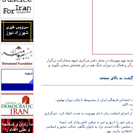
ش از ساعت ۱۶ تا ۱۹ روز شنبه نهم مهرماه در محل دفتر مركزى جبهه مشاركت برگزار
رگر و فعال در دوران جنگ هم در اين همايش سخن بگويند و
گشت به بالاي صفحه
اجتماعي فرهنگي ايران از مشروطه تا پايان دوران پهلوي،
ت اکتبر
ب
 از اجراي اسكيت زنان با نام مهدويت به شدت انتقاد كرد، خبرگزاري
 خود را با زور و جبر به تمكين خاص وادار كند، ايسنا
ن مجلس: نگاه احمدی نژاد به بانوان نگاهی عدالت محور و اسلامی
اعتقادی ندارم، مهر