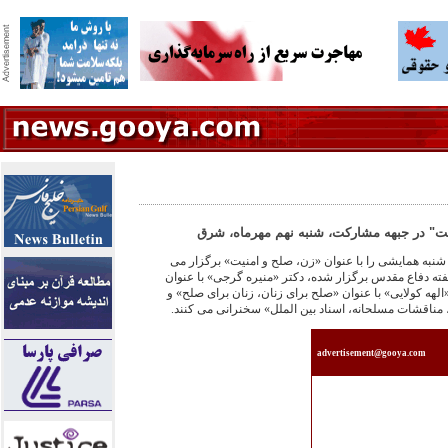
يت" در جبهه مشاركت، شنبه نهم مهرماه، شرق
به همايشى را با عنوان «زن، صلح و امنيت» برگزار مى
فته دفاع مقدس برگزار شده، دكتر «منيره گرجى» با عنوان
الهه كولايى» با عنوان «صلح براى زنان، زنان براى صلح» و
، مناقشات مسلحانه، اسناد بين الملل» سخنرانى مى كنند.
advertisement@gooya.com