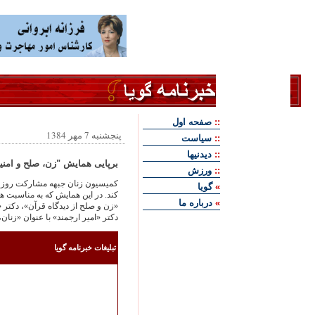
::
صفحه اول
پنجشنبه 7 مهر 1384
::
سياست
::
ديدنيها
برپايى همايش "زن، صلح و امن
::
ورزش
كميسيون زنان جبهه مشاركت روز شن
»
گويا
كند. در اين همايش كه به مناسبت ه
»
درباره ما
«زن و صلح از ديدگاه قرآن»، دكتر «
دكتر «امير ارجمند» با عنوان «زنان
تبليغات خبرنامه گويا