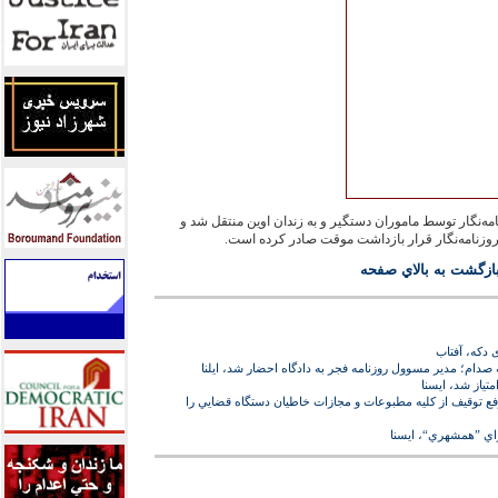
امه‌‏نگار توسط ماموران دستگير و به زندان اوين منتقل شد و
ازگشت به بالاي صفحه
 دکه، آفتاب
 صدام؛ مدير مسوول روزنامه فجر به دادگاه احضار شد، ايلنا
تياز شد، ايسنا
ع توقيف از كليه‌ مطبوعات و مجازات خاطيان دستگاه قضايي را
اي ”همشهري“، ايسنا