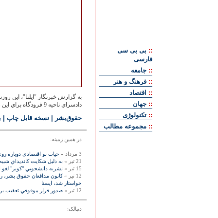
::
بی بی سی
فارسی
::
جامعه
::
فرهنگ و هنر
::
اقتصاد
به گزارش خبرنگار "ايلنا"، اين روزن
::
جهان
دادسراي ناحيه 9 فرودگاه براي اين روزنامه‌‏نگار قرار بازداشت موقت صادر كرده است.
::
تکنولوژی
حقوق‌بشر
|
نسخه قابل چاپ
|
ب
::
مجموعه مطالب
در همين زمينه:
3 مرداد »
حیات نو اقتصادی دوباره روی
21 تیر »
به دليل شکايت کانديداي شبيه
15 تیر »
نشريه‌ دانشجويي "كوير" لغو ام
12 تیر »
كانون مدافعان حقوق بشر، رف
خواستار شد، ايسنا
12 تیر »
صدور قرار موقوفي تعقيب بر
دنبالک: