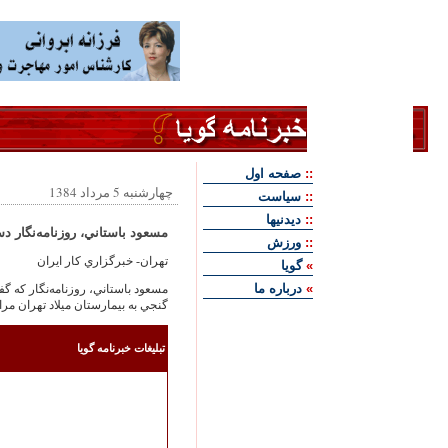
::
صفحه اول
چهارشنبه 5 مرداد 1384
::
سياست
::
ديدنيها
مسعود باستاني، روزنامه‌‏نگار دس
::
ورزش
تهران- خبرگزاري كار ايران
»
گويا
»
درباره ما
مسعود باستاني، روزنامه‌‏نگار كه 
گنجي به بيمارستان ميلاد تهران مرا
تبليغات خبرنامه گويا