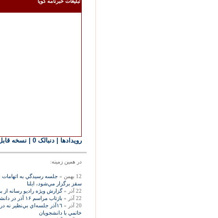
تبليغات خبرنامه گويا
رويدادها
| دنبالک 0
|
نسخه قابل
در همين زمينه:
12 بهمن »
جلسه رسيدگي به اتهامات اف
سقز برگزار مي‌‏شود، ايلنا
22 آذر »
گزارش ويژه راديو رسانه از بزرگداشت 16آذر تبريز در گفت
22 آذر »
بازتاب مراسم ۱۶ آذر در دانشگاه تهران در روزنامه هاى داخلى، ايرنا
20 آذر »
١٦آذر جلسه‌اي ‌بي‌نظير نه 
خاتمي با دانشجويان