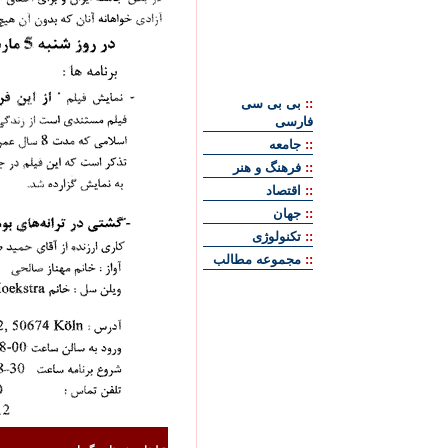
::
بی بی سی
فارسی
::
جامعه
::
فرهنگ و هنر
::
اقتصاد
::
جهان
::
تکنولوژی
::
مجموعه مطالب