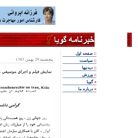
::
صفحه اول
پنجشنبه 29 بهمن 1383
::
سياست
::
ديدنيها
نمايش فيلم و اجراي موسيقي به م
::
ورزش
»
گويا
»
درباره ما