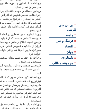
وي ادامه داد كه اين جنبش‌‏ها تاكنون
سياسي را تعديل نمايند.
وي اين مساله را موجب انفعال ايرا
حرف‌‏هايي كه مي‌‏شنويم كه افرادي
كمتر بد است را ، ترجيح مي‌‏دهند ،
شريعتي كه تحت عنوان "شهروند قدرت
::
بی بی سی
ايران معرفي كرد و ادامه داد : شه
فارسی
قدرتمندي.
وي با اشاره به مولفه‌‏هايي در ابع
::
جامعه
قدرتمند كساني هستند كه از قابليت 
::
فرهنگ و هنر
رئيس كميته اطلاع رساني جبهه مشا
ايران از مالكيت عمومي اشاره كرد 
::
اقتصاد
دموكرات‌‏ترين آدم‌‏ها هم وقتي بتوان
::
جهان
خواهد كرد .
::
تکنولوژی
وي افزود : قدرت شهروندان موقعي پ
مشخص مي شود .
::
مجموعه مطالب
شريعتي همچنين به باور نداشتن اير
: تأمين اجتماعي منسجم و سيستمات
است .
وي اضافه كرد: همان طور كه عدالت
نيز توزيع عادلانه قدرت است ، به ش
شريعتي در بخش پرسش و پاسخ به ب
افزود : معتقد نيستم كه ساختار حقي
ساخت حقوقي مجبور به تميكن ساخ
وي تصريح كرد : در توازن قدرت ا
مي‌‏شوند .
وي ادامه داد : تا وقتي ساخت حقو
قرار داده ، تغيير در ساخت حقوقي معن