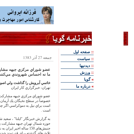
::
صفحه اول
جمعه 27 آذر 1383
::
سياست
::
ديدنيها
عضو شوراي مركزي جبهه مشارك
::
ورزش
ما نه احساس شهروندي مي‌‏كنند 
»
گويا
خاتمي آبرويش را گذاشت ولي اصو
»
درباره ما
تهران- خبرگزاري كار ايران
عضو شوراي مركزي جبهه مشاركت اي
خصوصاً در سطح نخبگان يك آرمان 
است براي نيل به دموكراسي اگر چه
است .
به گزارش خبرنگار "ايلنا" ، سعيد
حوزه شمال تهران جبهه مشاركت برگز
جنبش‌‏هاي 150 ساله اخير
تلاش‌‏هاي گذشته براي قدرتمند ش