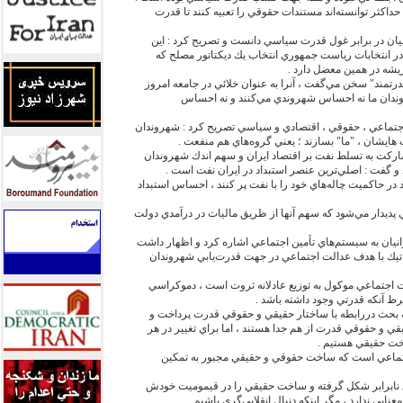
 حداكثر توانسته‌‏اند مستندات حقوقي را تعبيه كنند تا قدرت
نيان در برابر غول قدرت سياسي دانست و تصريح كرد : اين
 در انتخابات رياست جمهوري انتخاب يك ديكتاتور مصلح كه
 ريشه در همين معضل دارد .
مند" سخن مي‌‏گفت ، آنرا به عنوان خلائي در جامعه امروز
روندان ما نه احساس شهروندي مي‌‏كنند و نه احساس
اد اجتماعي ، حقوقي ، اقتصادي و سياسي تصريح كرد : شهروندان
هايشان ، "ما" بسازند ؛ يعني گروه‌‏هاي هم منفعت .
ركت به تسلط نفت بر اقتصاد ايران و سهم اندك شهروندان
و گفت : اصلي‌‏ترين عنصر استبداد در ايران نفت است .
ند در حاكميت چاله‌‏هاي خود را با نفت پر كنند ، احساس استبداد
ديدار مي‌‏شود كه سهم آنها از طريق ماليات در درآمدي دولت
انيان به سيستم‌‏هاي تأمين اجتماعي اشاره كرد و اظهار داشت
يك با هدف عدالت اجتماعي در جهت قدرت‌‏يابي شهروندان
 اجتماعي موكول به توزيع عادلانه ثروت است ، دموكراسي
رط آنكه قدرتي وجود داشته باشد .
حث دررابطه با ساختار حقيقي و حقوقي قدرت پرداخت و
قي و حقوقي قدرت از هم جدا هستند ، اما براي تغيير در هر
ت حقيقي هستيم .
جتماعي است كه ساخت حقوقي و حقيقي مجبور به تمكين
ق نابرابر شكل گرفته و ساخت حقيقي را در قيموميت خودش
ايي ندارد ، مگر اينكه دنبال انقلابي‌‏گري باشيم .