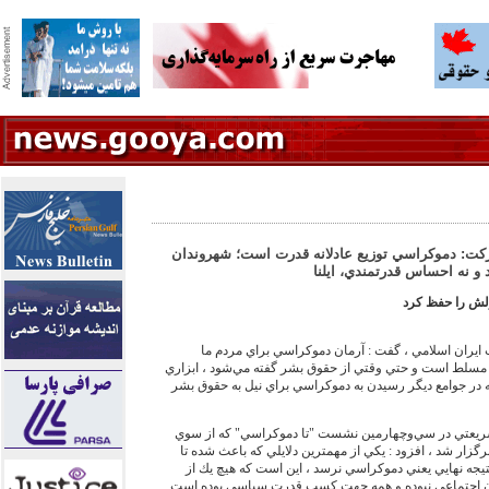
ت: دموكراسي توزيع عادلانه قدرت است؛ شهروندان
و نه احساس قدرتمندي، ايلنا
لش را حفظ كرد
ران اسلامي ، گفت : آرمان دموكراسي براي مردم ما
مسلط است و حتي وقتي از حقوق بشر گفته مي‌‏شود ، ابزاري
 در جوامع ديگر رسيدن به دموكراسي براي نيل به حقوق بشر
 شريعتي در سي‌‏وچهارمين نشست "تا دموكراسي" كه از سوي
ار شد ، افزود : يكي از مهمترين دلايلي كه باعث شده تا
 ايران به نتيجه نهايي يعني دموكراسي نرسد ، اين است كه هيچ يك از
دن اجتماعي نبوده و همه جهت كسب قدرت سياسي بوده است .