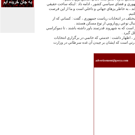
مهوري و فضاي سياسي كشور ، ادامه داد : اينكه ساخت حقيقي
د ، به خاطر پزهاي جهاني و داخلي است و ما از اين فرصت
نيم.
مختلف در انتخابات رياست جمهوري ، گفت : كساني كه از
دنبال نوعي رويارويي از نوع مسكن هستند .
ز است كه به شهروند قدرتمند باور داشته باشند ، تا دموكراسي
ل گيرد .
، اظهار داشت : خدمتي كه خاتمي در برگزاري انتخابات
درتي است كه ايشان بر چيدن آن غده سرطاني در وزارت
advertisement@gooya.com