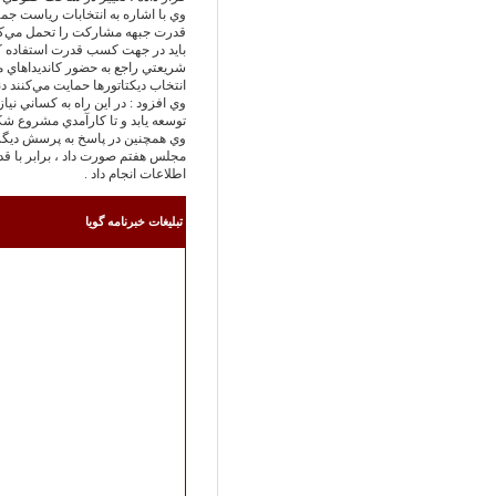
وي با اشاره به انتخابات رياست ج
قدرت جبهه مشاركت را تحمل مي‌‏كن
بايد در جهت كسب قدرت استفاده ك
شريعتي راجع به حضور كانديداهاي 
انتخاب ديكتاتورها حمايت مي‌‏كنند 
وي افزود : در اين راه به كساني نيا
توسعه يابد و تا كارآمدي مشروع شك
وي همچنين در پاسخ به پرسش ديگر 
مجلس هفتم صورت داد ، برابر با ق
اطلاعات انجام داد .
تبليغات خبرنامه گويا