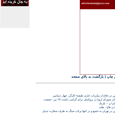
advertisement@gooya.com
 چاپ
|
بازگشت به بالاي صفحه
 در دفاع از مبارزات جاری طبقهء کارگر، چهار دسامبر
تظاهرات ایستاده مقابل ساختمان شورای اروپا در بروکسل برای گرامی داشت 18 تیر، جمعیت
را ن – بلژیک
در تهران به تجمع و در انتها پرتاب سنگ به طرف سفارت تبديل