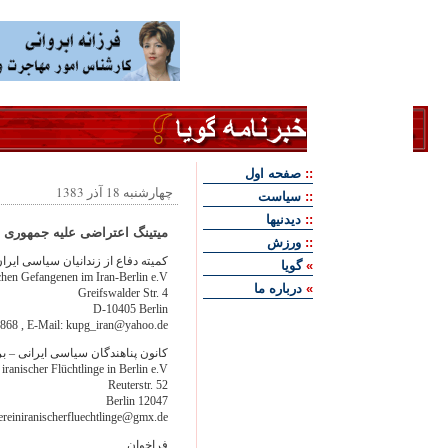
::
صفحه اول
چهارشنبه 18 آذر 1383
::
سياست
::
ديدنيها
میتینگ اعتراضی علیه جمهوری ا
::
ورزش
کمیته دفاع از زندانیان سیاسی ایران
»
گويا
chen Gefangenen im Iran-Berlin e.V.
»
درباره ما
Greifswalder Str. 4
D-10405 Berlin
868 , E-Mail:
kupg_iran@yahoo.de
کانون پناهندگان سیاسی ایرانی – ب
iranischer Flüchtlinge in Berlin e.V.
Reuterstr. 52
12047 Berlin
ereiniranischerfluechtlinge@gmx.de
فراخوان