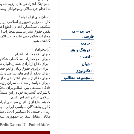
به میتینگ اعتراضی علیه رژیم جمه
به اعدام خردسالان و نوجوانان ون
انسان های آزادیخواه !
کارنامه رژیم جمهوری اسلامی ایران
شکنجه ، سنگسار، اعدام ، قطع اع
::
بی بی سی
نقض حقوق بشر نباشیم .مجازات اعدا
فارسی
مجازات شلاق حتی علیه خردسالان اج
گذاشته شود.
::
جامعه
آزادیخواهان!
::
فرهنگ و هنر
- برای لغو مجازات اعدام
::
اقتصاد
- برای لغو مجازات سنگسار، شکنج
::
جهان
- برای دفاع از آزادی همه زندانیان
- برای برابری حقوق زنان و لغو حج
::
تکنولوژی
- برای تحقق آزادی های بی قید و 
::
مجموعه مطالب
- برای دفاع از جنبش اعتراضی و آزا
- برای خواستار محاکمه سران رژیم
دادگاه مستقل بین المللیو برای م
با شرکت گسترده خود در این میتی
اسلامی ایران اعتراض کنیم.
کمیته دفاع از زندانیان سیاسی ایران
کانون پناهندگان سیاسی ایرانی – ب
زمان : جمعه، 10 دسامبر 2004 ، ساعت 12
مکان : مقابل سفارت جمهوری اسلا
ee 67, Berlin Dahlem, U1- Podbielskiallee