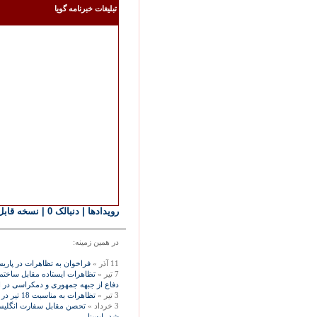
تبليغات خبرنامه گويا
رويدادها
| دنبالک 0
|
نسخه قابل
در همين زمينه:
11 آذر »
فراخوان به تظاهرات در پاریس
7 تیر »
دفاع از جبهه جمهوری و دمکراسی در ای
3 تیر »
تظاهرات به مناسبت 18 تير در دن هاخ - هلند
3 خرداد »
تحصن مقابل سفارت انگليس 
شد، ايسنا