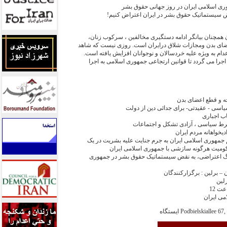
وری اسلامی ایران در روز جهانی حقوق بشر
قض سیستماتیک حقوق بشر در ایران اعتراض کنیم!
 همچنان بیانگر ادامه دستگیری مخالفین ، سرکوب زنان،
ضای بدن ومجازات شلاق درایران است. روزی نیست که شاهد
م به ویژه علیه خردسالان و نوجوانان افزایش یافته است.
را می گردد تا قوانین ارتجاعی جمهوری اسلامی به اجرا
ه و قطع اعضای بدن
 سیاسی - عقیدتی- برای جدائی دین از دولت
اب اجباری
شرط سیاسی ، آزادی تشکل و اجتماعات
دیخواهانه مردم ایران
 جمهوری اسلامی ایران به جرم جنایت علیه بشریت در یک
حکومیت هرگونه سازشی با جمهوری اسلامی ایران
نگ اعتراضی، به نقض سیستماتیک حقوق بشر در جمهوری
 – برلین : برگزارکنندگان
رلین
می ایران
Podbielskiall ایستگاه