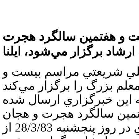
ست و هفتمين سالگرد هجرت
شاد برگزار مي‌‏شود، ايلنا
علي شريعتي مراسم بيست و
 به اين خبرگزاري ارسال شده
مين سالگرد هجرت و هجان
معلم عرفان, برابري و آزادي در روز پنجشنبه 28/3/83 از