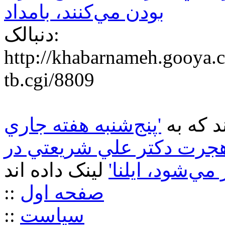
بودن مي‌كنند، بامداد
دنبالک:
http://khabarnameh.gooya.
tb.cgi/8809
 که به
'پنج‌‏شنبه هفته جاري
جرت دکتر علي شريعتي در
ي‌‏شود، ايلنا'
صفحه اول
::
سياست
::