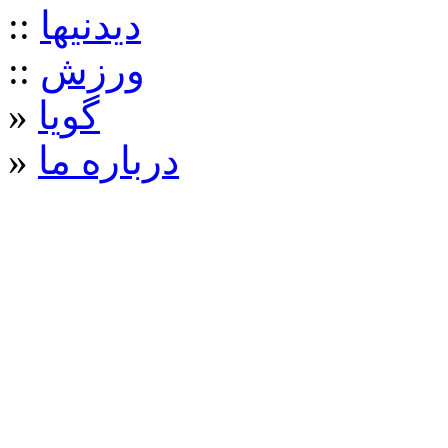
ديدنيها
::
ورزش
::
گويا
»
درباره ما
»