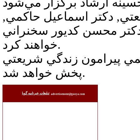
تي, دکتر اسماعيل حاکمي,
کتر محسن کديور سخنراني
خواهند کرد.
مي پيرامون زندگي شريعتي
پخش خواهد شد.
تبليغات خبرنامه گويا
advertisement@gooya.com