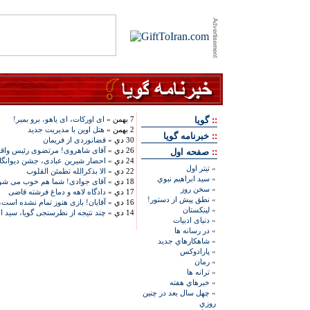
::
گويا
7 بهمن »
ای اورکات، ای یاهو، برو بمیر!
2 بهمن »
هتل اوین با مدیریت جدید
::
خبرنامه گويا
30 دي »
قضانوردی از فریمان
26 دي »
آقای شاهروی! مرتضوی رئیس واقعی
::
صفحه اول
24 دي »
احضار شیرین عبادی، جشن دیوانگا
»
تيتر اول
22 دي »
الا بذکرالله تطمئن القلوب
»
سيد ابراهيم نبوي
18 دي »
آقای جوادی! شما هم خوب می شوی
»
سخن روز
17 دي »
دادگاه لاهه و دماغ فرشته قاضی
»
نطق پيش از دستور!
16 دي »
آقایان! بازی هنوز تمام نشده است، 
»
لينکستان
14 دي »
چند نتیجه از نظرسنجی گویا، سيد اب
»
دنيای ادبيات
»
در رسانه ها
»
شاهکارهاي جديد
»
پارادوکس
»
رمان
»
ترانه ها
»
خبرهاي هفته
»
چهل سال بعد در چنين
روزي